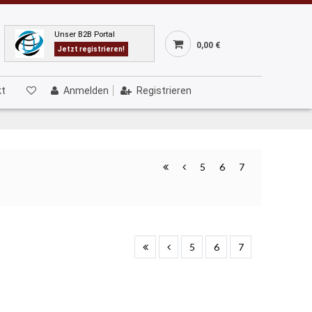
Unser B2B Portal
0,00 €
Jetzt registrieren!
kt
Anmelden
Registrieren
5
6
7
5
6
7