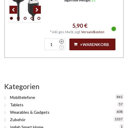
lagernde Menge:
31
5,90 €
*
inkl. ges. MwSt.
zzgl.
Versandkosten
+WARENKORB
Kategorien
861
Mobiltelefone
57
Tablets
608
Wearables & Gadgets
1337
Zubehör
1
Imilab Smart Home