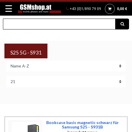
☰
+43 (0)1/890 79 09
0,00 €
S25 5G - S931
Bookcase basic magnetic schwarz für
Samsung S25 - S931B