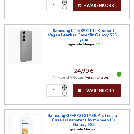
+WARENKORB
Samsung EF-VS931PJE Kindsuit
Vegan Leather Case für Galaxy S25 -
grau
lagernde Menge:
10
24,90 €
*
inkl. ges. MwSt.
zzgl.
Versandkosten
+WARENKORB
Samsung GP-FPS931AEB Protection
Case transparent by mobeen für
Galaxy S25
lagernde Menge:
1