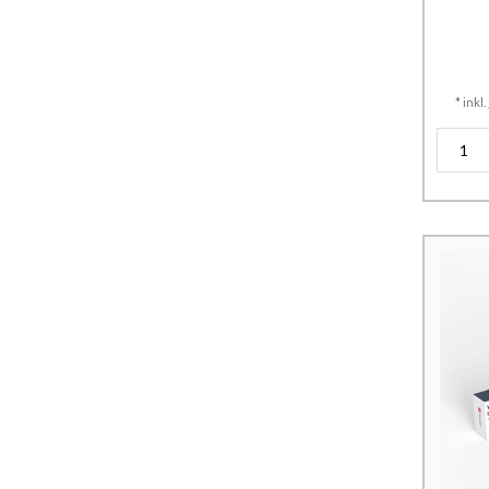
*
inkl