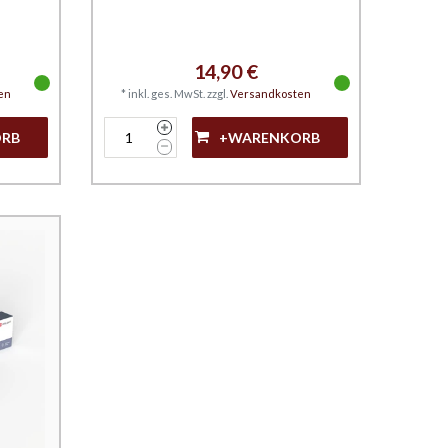
14,90 €
en
*
inkl. ges. MwSt.
zzgl.
Versandkosten
ORB
+WARENKORB