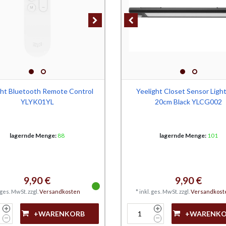
ght Bluetooth Remote Control
Yeelight Closet Sensor Ligh
YLYK01YL
20cm Black YLCG002
lagernde Menge:
88
lagernde Menge:
101
9,90 €
9,90 €
. ges. MwSt.
zzgl.
Versandkosten
*
inkl. ges. MwSt.
zzgl.
Versandkost
+WARENKORB
+WARENK