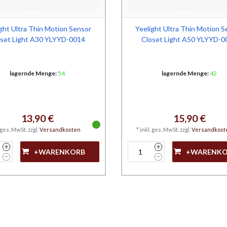
ght Ultra Thin Motion Sensor
Yeelight Ultra Thin Motion 
oset Light A30 YLYYD-0014
Closet Light A50 YLYYD-0
lagernde Menge:
54
lagernde Menge:
42
13,90 €
15,90 €
. ges. MwSt.
zzgl.
Versandkosten
*
inkl. ges. MwSt.
zzgl.
Versandkost
+WARENKORB
+WARENK