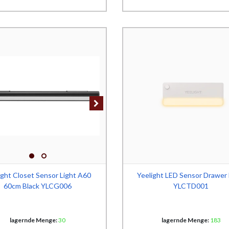
ight Closet Sensor Light A60
Yeelight LED Sensor Drawer 
60cm Black YLCG006
YLCTD001
lagernde Menge:
30
lagernde Menge:
183