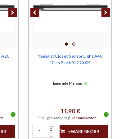
t A20
Yeelight Closet Sensor Light A40
40cm Black YLCG004
lagernde Menge:
48
11,90 €
en
*
inkl. ges. MwSt.
zzgl.
Versandkosten
ORB
+WARENKORB