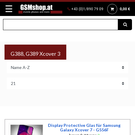
☰
+43 (0)1/890 79 09
0,00 €
G388, G389 Xcover 3
Display Protective Glas für Samsung
Galaxy Xcover 7 - G556F