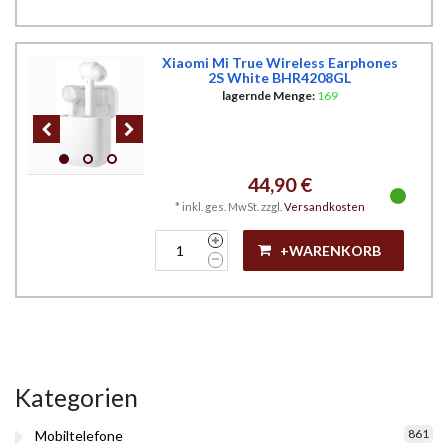
Xiaomi Mi True Wireless Earphones
2S White BHR4208GL
lagernde Menge:
169
44,90 €
*
inkl. ges. MwSt.
zzgl.
Versandkosten
+WARENKORB
Kategorien
861
Mobiltelefone