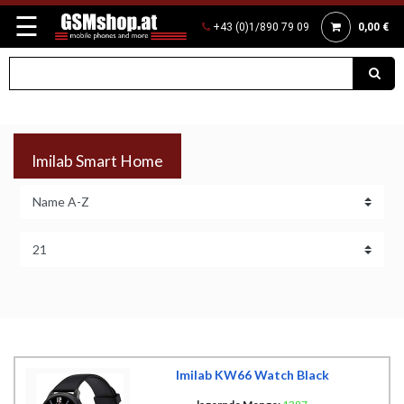
☰
+43 (0)1/890 79 09
0,00 €
Imilab Smart Home
Imilab KW66 Watch Black