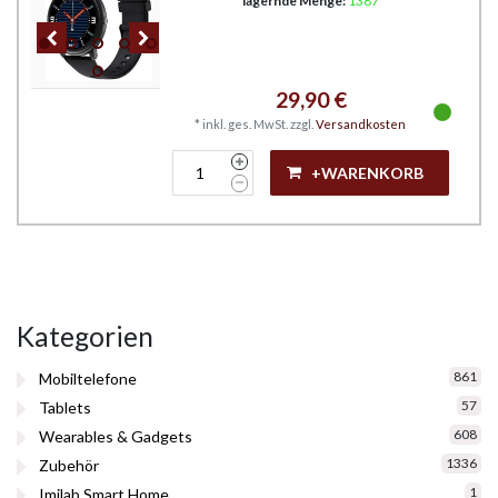
lagernde Menge:
1387
29,90 €
*
inkl. ges. MwSt.
zzgl.
Versandkosten
+WARENKORB
Kategorien
861
Mobiltelefone
57
Tablets
608
Wearables & Gadgets
1336
Zubehör
1
Imilab Smart Home