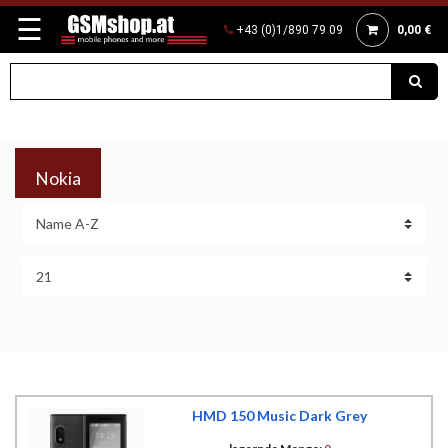
☰
+43 (0)1/890 79 09
0,00 €
Nokia
HMD 150 Music Dark Grey