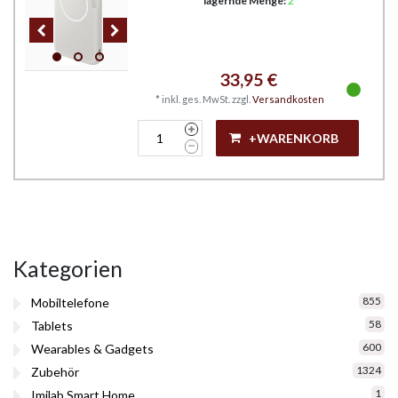
lagernde Menge:
2
33,95 €
*
inkl. ges. MwSt.
zzgl.
Versandkosten
+WARENKORB
Kategorien
855
Mobiltelefone
58
Tablets
600
Wearables & Gadgets
1324
Zubehör
1
Imilab Smart Home