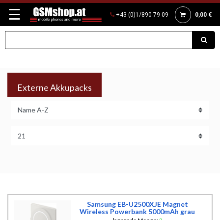
☰
+43 (0)1/890 79 09
0,00 €
Externe Akkupacks
Samsung EB-U2500XJE Magnet
Wireless Powerbank 5000mAh grau