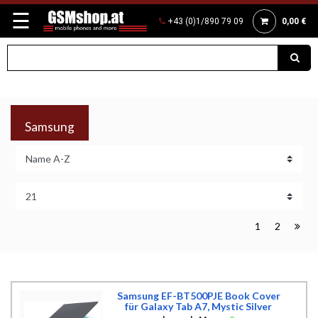
☰
+43 (0)1/890 79 09
0,00 €
Samsung
1
2
Samsung EF-BT500PJE Book Cover
für Galaxy Tab A7, Mystic Silver