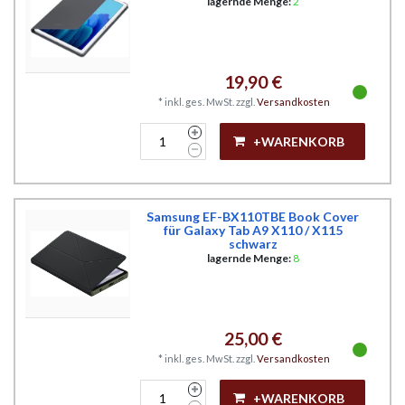
lagernde Menge:
2
19,90 €
*
inkl. ges. MwSt.
zzgl.
Versandkosten
+WARENKORB
Samsung EF-BX110TBE Book Cover
für Galaxy Tab A9 X110 / X115
schwarz
lagernde Menge:
8
25,00 €
*
inkl. ges. MwSt.
zzgl.
Versandkosten
+WARENKORB