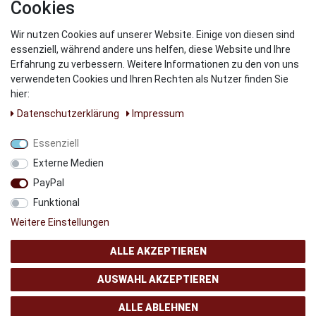
Cookies
Wir nutzen Cookies auf unserer Website. Einige von diesen sind
WIR VERSENDEN MIT
essenziell, während andere uns helfen, diese Website und Ihre
Erfahrung zu verbessern. Weitere Informationen zu den von uns
verwendeten Cookies und Ihren Rechten als Nutzer finden Sie
hier:
Daten­schutz­erklärung
Impressum
UNSERE PARNTER
Essenziell
Externe Medien
PayPal
Funktional
Weitere Einstellungen
ALLE AKZEPTIEREN
AUSWAHL AKZEPTIEREN
© Copyright 2024 AB GSMshop.at GmbH. All rights reserved
ALLE ABLEHNEN