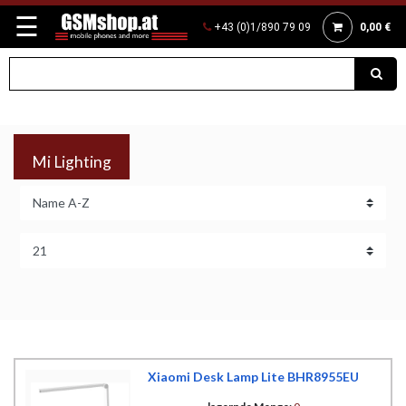
☰
+43 (0)1/890 79 09
0,00 €
Mi Lighting
Xiaomi Desk Lamp Lite BHR8955EU