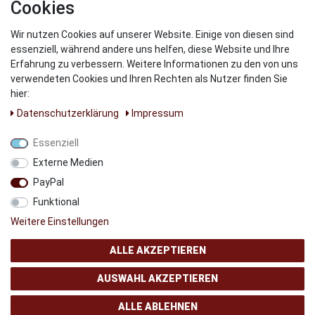
Cookies
Wir nutzen Cookies auf unserer Website. Einige von diesen sind
WIR VERSENDEN MIT
essenziell, während andere uns helfen, diese Website und Ihre
Erfahrung zu verbessern. Weitere Informationen zu den von uns
verwendeten Cookies und Ihren Rechten als Nutzer finden Sie
hier:
Daten­schutz­erklärung
Impressum
UNSERE PARNTER
Essenziell
Externe Medien
PayPal
Funktional
Weitere Einstellungen
ALLE AKZEPTIEREN
AUSWAHL AKZEPTIEREN
© Copyright 2024 AB GSMshop.at GmbH. All rights reserved
ALLE ABLEHNEN