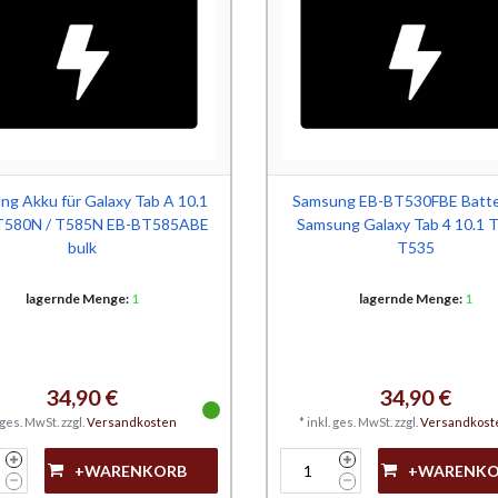
ng Akku für Galaxy Tab A 10.1
Samsung EB-BT530FBE Batte
T580N / T585N EB-BT585ABE
Samsung Galaxy Tab 4 10.1 T
bulk
T535
lagernde Menge:
1
lagernde Menge:
1
34,90 €
34,90 €
. ges. MwSt.
zzgl.
Versandkosten
*
inkl. ges. MwSt.
zzgl.
Versandkost
+WARENKORB
+WARENK