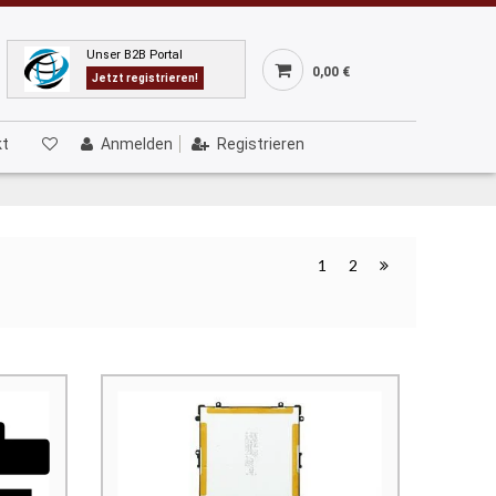
Unser B2B Portal
0,00 €
Jetzt registrieren!
kt
Anmelden
Registrieren
1
2