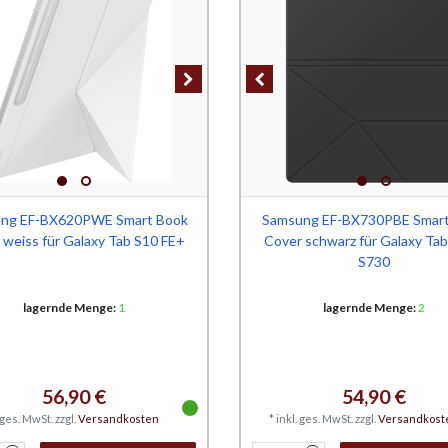
ng EF-BX620PWE Smart Book
Samsung EF-BX730PBE Smar
 weiss für Galaxy Tab S10 FE+
Cover schwarz für Galaxy Tab
S730
lagernde Menge:
1
lagernde Menge:
2
56,90 €
54,90 €
. ges. MwSt.
zzgl.
Versandkosten
*
inkl. ges. MwSt.
zzgl.
Versandkost