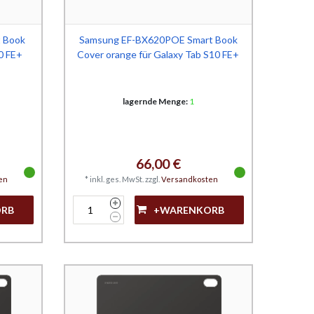
 Book
Samsung EF-BX620POE Smart Book
10 FE+
Cover orange für Galaxy Tab S10 FE+
lagernde Menge:
1
66,00 €
en
*
inkl. ges. MwSt.
zzgl.
Versandkosten
ORB
+WARENKORB