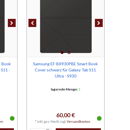
t Book
Samsung EF-BX930PBE Smart Book
 S11 -
Cover schwarz für Galaxy Tab S11
Ultra - S930
lagernde Menge:
1
60,00 €
en
*
inkl. ges. MwSt.
zzgl.
Versandkosten