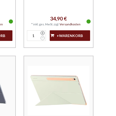
34,90 €
en
*
inkl. ges. MwSt.
zzgl.
Versandkosten
ORB
+WARENKORB