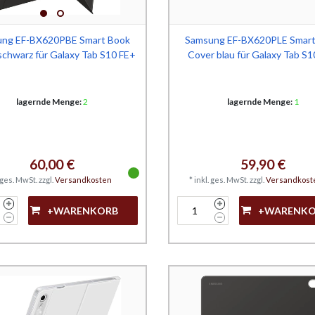
ng EF-BX620PBE Smart Book
Samsung EF-BX620PLE Smart
schwarz für Galaxy Tab S10 FE+
Cover blau für Galaxy Tab S
lagernde Menge:
2
lagernde Menge:
1
60,00 €
59,90 €
. ges. MwSt.
zzgl.
Versandkosten
*
inkl. ges. MwSt.
zzgl.
Versandkost
+WARENKORB
+WARENK