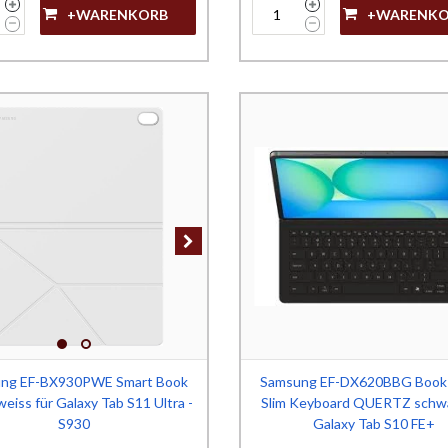
+WARENKORB
+WARENK
ng EF-BX930PWE Smart Book
Samsung EF-DX620BBG Book
eiss für Galaxy Tab S11 Ultra -
Slim Keyboard QUERTZ schwa
S930
Galaxy Tab S10 FE+