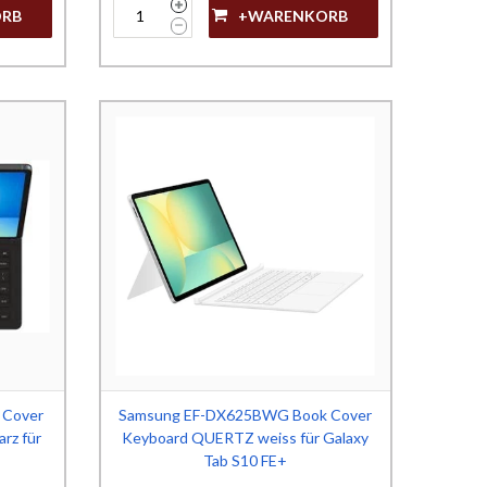
ORB
+WARENKORB
 Cover
Samsung EF-DX625BWG Book Cover
rz für
Keyboard QUERTZ weiss für Galaxy
Tab S10 FE+