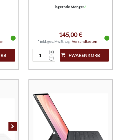
lagernde Menge:
3
145,00 €
en
*
inkl. ges. MwSt.
zzgl.
Versandkosten
ORB
+WARENKORB