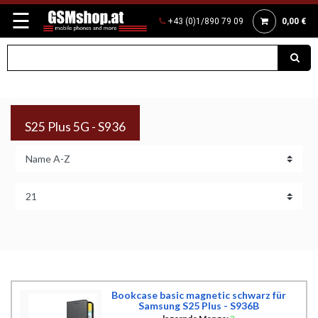
☰
+43 (0)1/890 79 09
0,00 €
S25 Plus 5G - S936
Bookcase basic magnetic schwarz für
Samsung S25 Plus - S936B