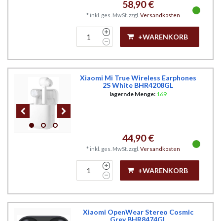
58,90 €
*
inkl. ges. MwSt.
zzgl.
Versandkosten
+WARENKORB
Xiaomi Mi True Wireless Earphones
2S White BHR4208GL
lagernde Menge:
169
44,90 €
*
inkl. ges. MwSt.
zzgl.
Versandkosten
+WARENKORB
Xiaomi OpenWear Stereo Cosmic
Grey BHR8474GL