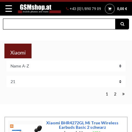
☰
+43 (0)1/890 79 09
0,00 €
Xiaomi
1
2
Xiaomi BHR4272GL Mi True Wireless
Earbuds Basic 2 schwarz