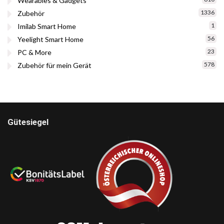
Wearables & Gadgets
1336
Zubehör
1
Imilab Smart Home
56
Yeelight Smart Home
23
PC & More
578
Zubehör für mein Gerät
Gütesiegel