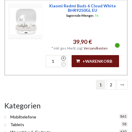
Xiaomi Redmi Buds 6 Cloud White
BHR9250GL EU
lagernde Menge:
76
39,90 €
*
inkl. ges. MwSt.
zzgl.
Versandkosten
+WARENKORB
1
2
Kategorien
861
Mobiltelefone
58
Tablets
610