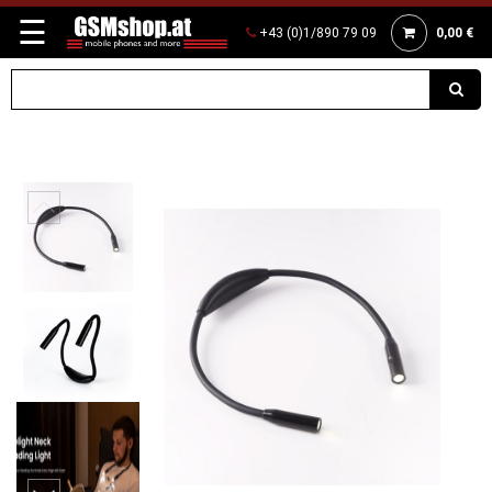
☰
+43 (0)1/890 79 09
0,00 €