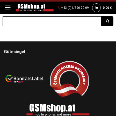
☰
+43 (0)1/890 79 09
0,00 €
Gütesiegel