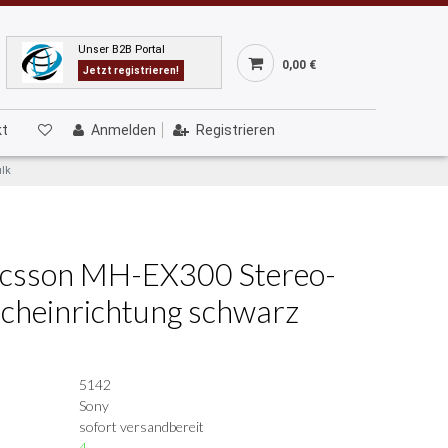
Unser B2B Portal
0,00 €
Jetzt registrieren!
kt
Anmelden
Registrieren
ulk
icsson MH-EX300 Stereo-
echeinrichtung schwarz
5142
Sony
sofort versandbereit
4