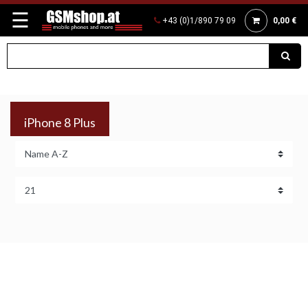
☰
+43 (0)1/890 79 09
0,00 €
iPhone 8 Plus