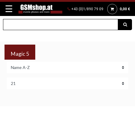
☰
+43 (0)1/890 79 09
0,00 €
Magic 5