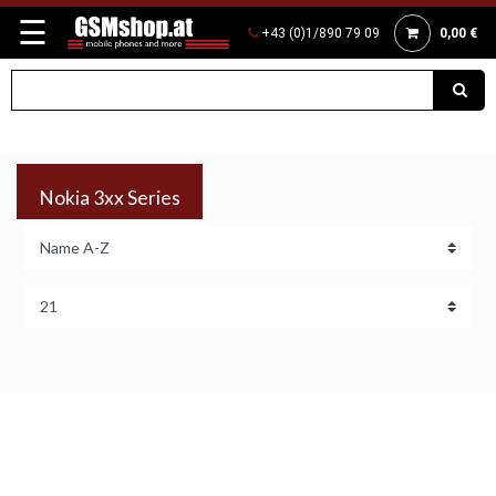
☰
+43 (0)1/890 79 09
0,00 €
Nokia 3xx Series