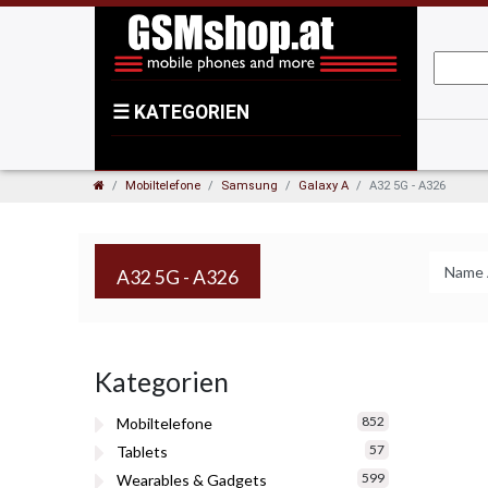
☰
KATEGORIEN
Mobiltelefone
Samsung
Galaxy A
A32 5G - A326
A32 5G - A326
Kategorien
852
Mobiltelefone
57
Tablets
599
Wearables & Gadgets