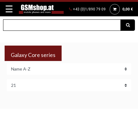
☰
+43 (0)1/890 79 09
0,00 €
Galaxy Core series