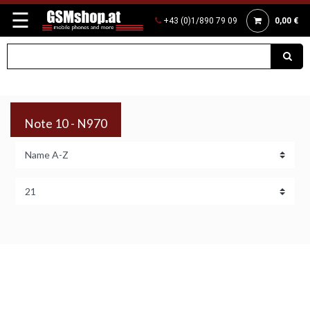
☰
+43 (0)1/890 79 09
0,00 €
Note 10 - N970