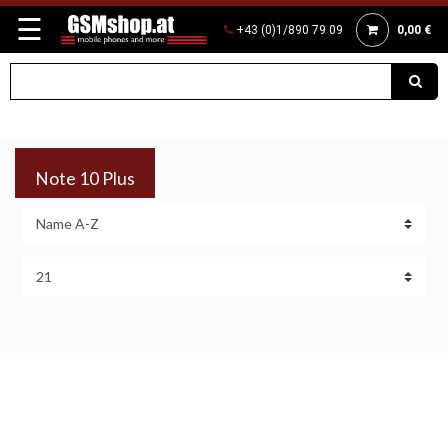
☰
+43 (0)1/890 79 09
0,00 €
Note 10 Plus