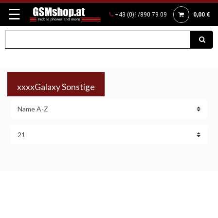
☰
+43 (0)1/890 79 09
0,00 €
xxxxGalaxy Sonstige