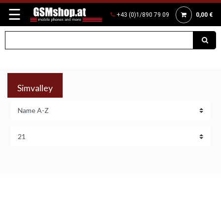
☰
+43 (0)1/890 79 09
0,00 €
Simvalley