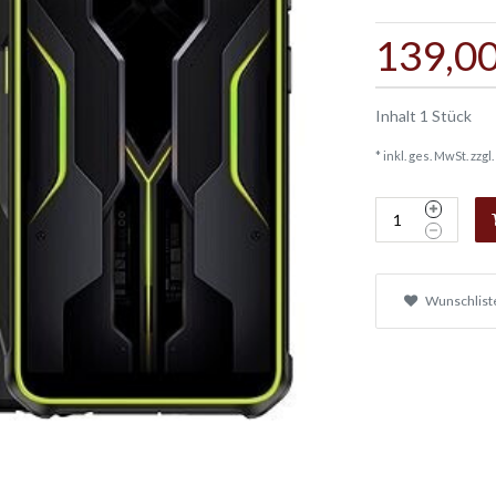
139,00
Inhalt
1
Stück
* inkl. ges. MwSt. zzgl.
Wunschlist