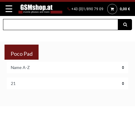
☰
+43 (0)1/890 79 09
0,00 €
Poco Pad