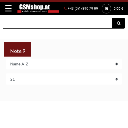
☰
+43 (0)1/890 79 09
0,00 €
Note 9