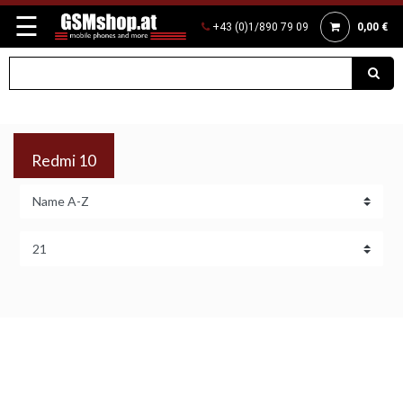
☰
+43 (0)1/890 79 09
0,00 €
Redmi 10