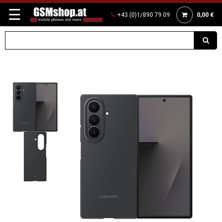
☰
+43 (0)1/890 79 09
0,00 €