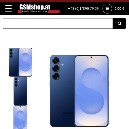
☰
+43 (0)1/890 79 09
0,00 €