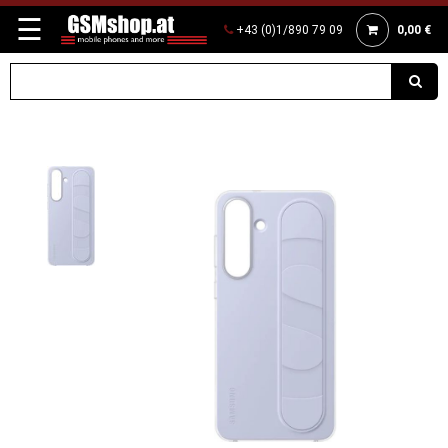
☰
+43 (0)1/890 79 09
0,00 €