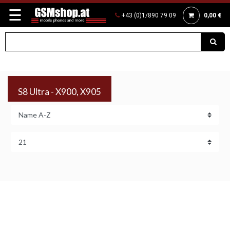
☰
+43 (0)1/890 79 09
0,00 €
S8 Ultra - X900, X905