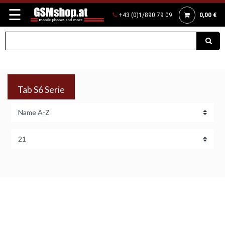
☰
+43 (0)1/890 79 09
0,00 €
Tab S6 Serie