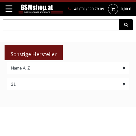
☰
+43 (0)1/890 79 09
0,00 €
Sonstige Hersteller