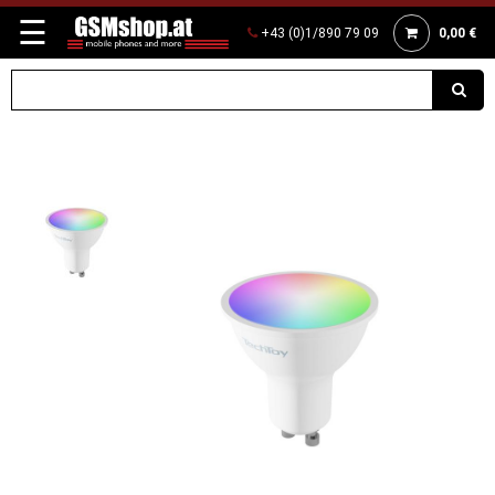
☰
+43 (0)1/890 79 09
0,00 €