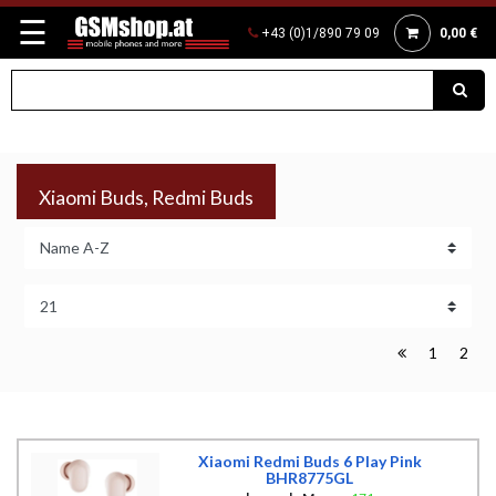
☰
+43 (0)1/890 79 09
0,00 €
Xiaomi Buds, Redmi Buds
1
2
Xiaomi Redmi Buds 6 Play Pink
BHR8775GL