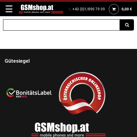
☰
+43 (0)1/890 79 09
0,00 €
Gütesiegel