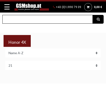
☰
+43 (0)1/890 79 09
0,00 €
Honor 4X