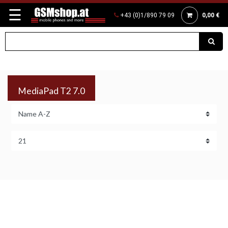
☰
+43 (0)1/890 79 09
0,00 €
MediaPad T2 7.0