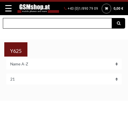
☰
+43 (0)1/890 79 09
0,00 €
Y625