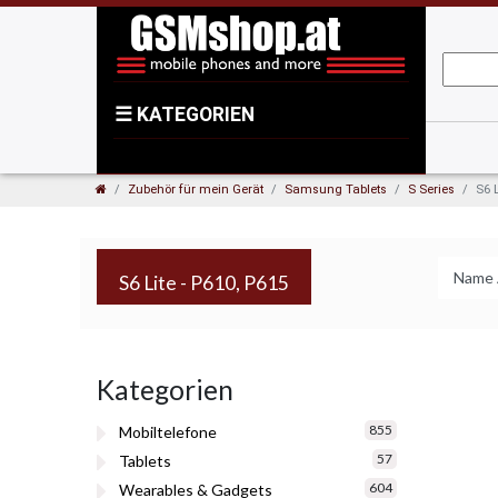
☰
KATEGORIEN
Zubehör für mein Gerät
Samsung Tablets
S Series
S6 L
S6 Lite - P610, P615
Kategorien
855
Mobiltelefone
57
Tablets
604
Wearables & Gadgets