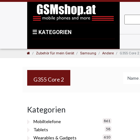
☰
KATEGORIEN
Zubehör für mein Gerät
Samsung
Andere
G355 Core 2
G355 Core 2
Kategorien
861
Mobiltelefone
58
Tablets
610
Wearables & Gadgets