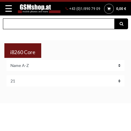
☰
+43 (0)1/890 79 09
0,00 €
i8260 Core