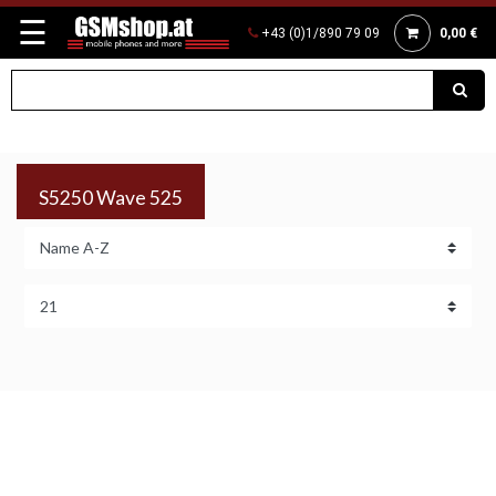
☰
+43 (0)1/890 79 09
0,00 €
S5250 Wave 525