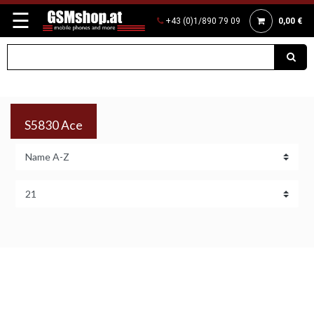
☰
+43 (0)1/890 79 09
0,00 €
S5830 Ace