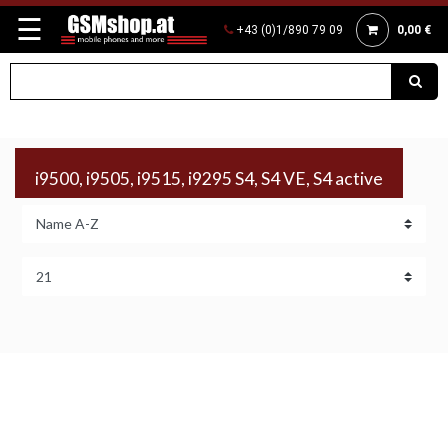
☰
+43 (0)1/890 79 09
0,00 €
i9500, i9505, i9515, i9295 S4, S4 VE, S4 active