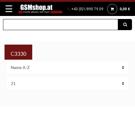
☰
+43 (0)1/890 79 09
0,00 €
C3330